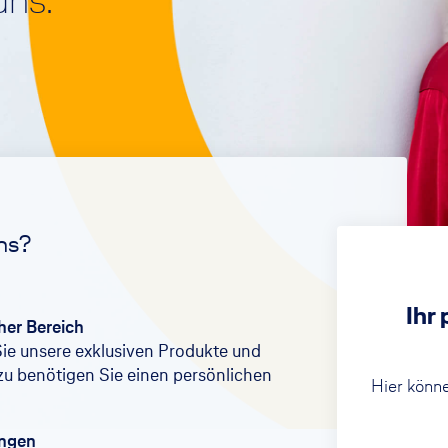
ns.
Rechtsschutzversicherung
Girokonto
Unfall
Unfallversicherung
ns?
Ihr
cher Bereich
Sie unsere exklusiven Produkte und
zu benötigen Sie einen persönlichen
Hier könne
ungen