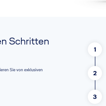
en Schritten
1
itieren Sie von exklusiven
2
3