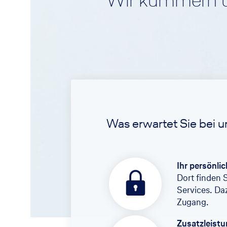
Wir kümmern u
Rürup-Rente
Was erwartet Sie bei u
Ihr persönli
Dort finden 
Services. Da
Zugang.
Zusatzleist