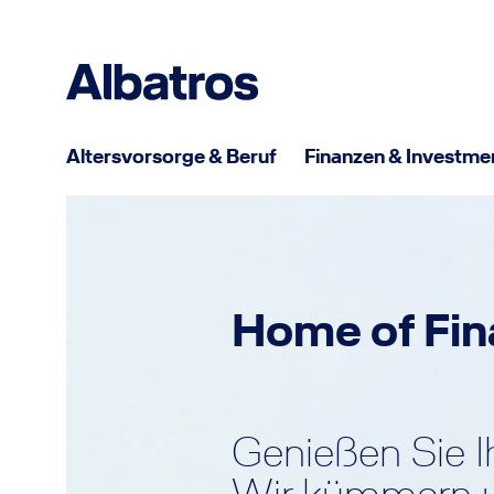
Altersvorsorge & Beruf
Finanzen & Investme
Einkommensschutz
Finanzierung
Gesundheit
Fahrzeug
Berufsunfähigkeitsversicherung
Immobilienfinanzierung
Private Krankenversicherung
Kfz-Versicherung
Flugdienstuntauglichkeits-
Bausparen
Pflegezusatzversicherung
Roller- und Mopedversicherung
Home of Fi
versicherung ✈
Privatdarlehen
Zahnzusatzversicherung
E-Scooter-Versicherung
Pilotenausbildung ✈
Ambulante Zusatzversicherung
Altersvorsorge
Wohnen
Stationäre Zusatzversicherung
Rentenversicherung
Hinterbliebenenabsicherung
Hausratversicherung
Krankentagegeldversicherung
Genießen Sie I
Riester-Rente
Risikolebensversicherung
Wohngebäudeversicherung
Gesetzliche Krankenversicherung
Rürup-Rente
Sterbegeldversicherung
Bauleistungsversicherung