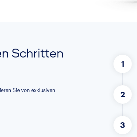
en Schritten
1
itieren Sie von exklusiven
2
3