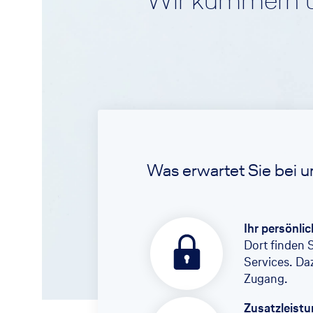
Wir kümmern u
Rürup-Rente
Was erwartet Sie bei u
Ihr persönli
Dort finden 
Services. Da
Zugang.
Zusatzleist