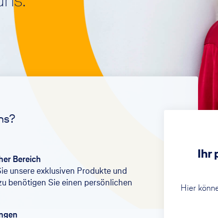
ns.
Rechtsschutzversicherung
Girokonto
Unfall
Unfallversicherung
ns?
Ihr
cher Bereich
Sie unsere exklusiven Produkte und
zu benötigen Sie einen persönlichen
Hier könne
ungen