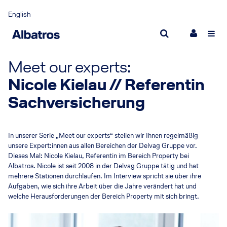
English
Partnerschaft für Erfolg
Ver
Was uns ausmacht
Nach
Meet our experts:
Nicole Kielau // Referentin
Management
New
Sachversicherung
Einstieg bei Albatros
Neuig
Karriere
Inter
In unserer Serie „Meet our experts“ stellen wir Ihnen regelmäßig
unsere Expert:innen aus allen Bereichen der Delvag Gruppe vor.
Dieses Mal: Nicole Kielau, Referentin im Bereich Property bei
Albatros. Nicole ist seit 2008 in der Delvag Gruppe tätig und hat
mehrere Stationen durchlaufen. Im Interview spricht sie über ihre
Aufgaben, wie sich ihre Arbeit über die Jahre verändert hat und
welche Herausforderungen der Bereich Property mit sich bringt.