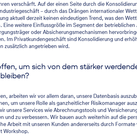
ahren verschärft. Auf der einen Seite durch die Konsolidi
Industriegeschäft – durch das Drängen internationaler We
erung aktuell derzeit keinen eindeutigen Trend, was den W
n. Eine weitere Einflussgröße im Segment der betrieblichen 
sorgungsträger oder Absicherungsmechanismen hervorbring
n. Im Privatkundengeschäft sind Konsolidierung und erhö
 zusätzlich angetrieben wird.
fen, um sich von dem stärker werden
 bleiben?
eren, arbeiten wir vor allem daran, unsere Datenbasis aus
men, um unsere Rolle als ganzheitlicher Risikomanager au
wir unsere Services wie Abrechnungstools und Versicherungs
en und zu verbessern. Wir bauen auch weiterhin auf die per
che Arbeit mit unseren Kunden andererseits durch Formate 
nt Workshop.