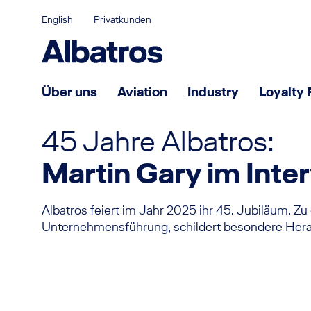
English
Privatkunden
Über uns
Aviation
Industry
Loyalty 
45 Jahre Albatros:
Partnerschaft für Erfolg
Martin Gary im Inte
Was uns ausmacht
Management
Albatros feiert im Jahr 2025 ihr 45. Jubiläum. Zu
Unternehmensführung, schildert besondere Heraus
Einstieg bei Albatros
Karriere