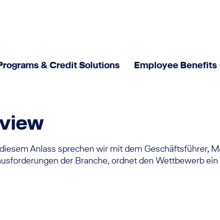
Programs & Credit Solutions
Employee Benefits
Verantwortung
rview
Nachhaltige Unternehmensführung
Newsroom
 diesem Anlass sprechen wir mit dem Geschäftsführer, Mart
forderungen der Branche, ordnet den Wettbewerb ein und
Neuigkeiten und Aktuelles
Interviews - Meet our experts