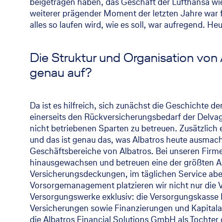
beigetragen haben, das Geschäft der Lufthansa wi
weiterer prägender Moment der letzten Jahre war f
alles so laufen wird, wie es soll, war aufregend. H
Die Struktur und Organisation von 
genau auf?
Da ist es hilfreich, sich zunächst die Geschichte d
einerseits den Rückversicherungsbedarf der Delva
nicht betriebenen Sparten zu betreuen. Zusätzlich
und das ist genau das, was Albatros heute ausma
Geschäftsbereiche von Albatros. Bei unseren Firme
hinausgewachsen und betreuen eine der größten Air
Versicherungsdeckungen, im täglichen Service abe
Vorsorgemanagement platzieren wir nicht nur die 
Versorgungswerke exklusiv: die Versorgungskasse 
Versicherungen sowie Finanzierungen und Kapitala
die Albatros Financial Solutions GmbH als Tochter