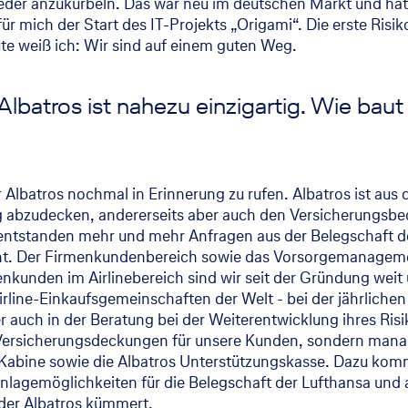
eder anzukurbeln. Das war neu im deutschen Markt und hat
ür mich der Start des IT-Projekts „Origami“. Die erste Ris
eute weiß ich: Wir sind auf einem guten Weg.
Albatros ist nahezu einzigartig. Wie ba
er Albatros nochmal in Erinnerung zu rufen. Albatros ist au
g abzudecken, andererseits aber auch den Versicherungsbed
 entstanden mehr und mehr Anfragen aus der Belegschaft d
cht. Der Firmenkundenbereich sowie das Vorsorgemanageme
nkunden im Airlinebereich sind wir seit der Gründung weit
line-Einkaufsgemeinschaften der Welt - bei der jährlichen
r auch in der Beratung bei der Weiterentwicklung ihres R
Versicherungsdeckungen für unsere Kunden, sondern manag
Kabine sowie die Albatros Unterstützungskasse. Dazu komm
nlagemöglichkeiten für die Belegschaft der Lufthansa un
 der Albatros kümmert.