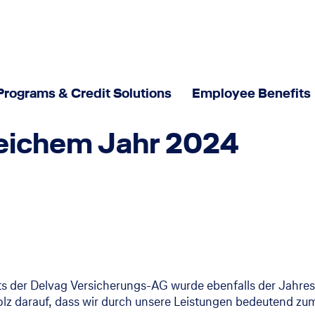
Programs & Credit Solutions
Employee Benefits
reichem Jahr 2024
Verantwortung
Nachhaltige Unternehmensführung
Newsroom
Neuigkeiten und Aktuelles
Interviews - Meet our experts
ts der
Delvag Versicherungs-AG
wurde ebenfalls der Jahres
tolz darauf, dass wir durch unsere Leistungen bedeutend z