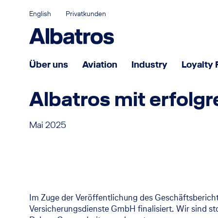
English
Privatkunden
Über uns
Aviation
Industry
Loyalty 
Albatros mit erfolg
Partnerschaft für Erfolg
Was uns ausmacht
Mai 2025
Management
Einstieg bei Albatros
Karriere
Im Zuge der Veröffentlichung des Geschäftsberich
Versicherungsdienste GmbH finalisiert. Wir sind s