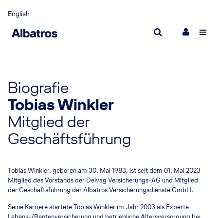
English
Partnerschaft für Erfolg
Ver
Was uns ausmacht
Nach
Management
Biografie
New
Tobias Winkler
Einstieg bei Albatros
Neuig
Mitglied der
Karriere
Inter
Geschäftsführung
Tobias Winkler, geboren am 30. Mai 1983, ist seit dem 01. Mai 2023
Mitglied des Vorstands der Delvag Versicherungs-AG und Mitglied
der Geschäftsführung der Albatros Versicherungsdienste GmbH.
Seine Karriere startete Tobias Winkler im Jahr 2003 als Experte
Lebens-/Rentenversicherung und betriebliche Altersversorgung bei