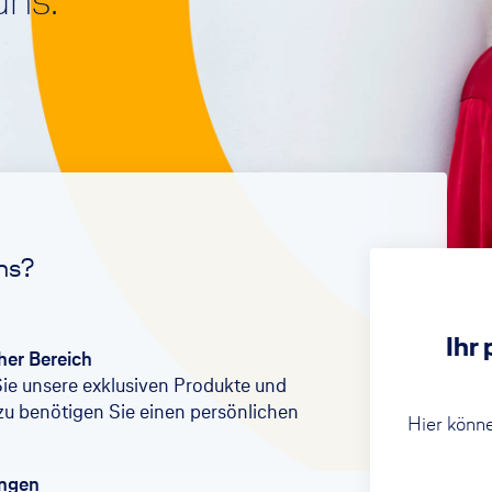
ns.
Rechtsschutzversicherung
Girokonto
Unfall
Unfallversicherung
ns?
Ihr
cher Bereich
Sie unsere exklusiven Produkte und
zu benötigen Sie einen persönlichen
Hier könne
ungen