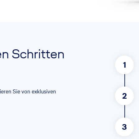
en Schritten
1
itieren Sie von exklusiven
2
3