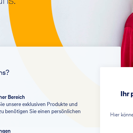
ns.
Rechtsschutzversicherung
Girokonto
Unfall
Unfallversicherung
ns?
Ihr
cher Bereich
Sie unsere exklusiven Produkte und
zu benötigen Sie einen persönlichen
Hier könne
ungen