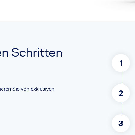
en Schritten
1
itieren Sie von exklusiven
2
3