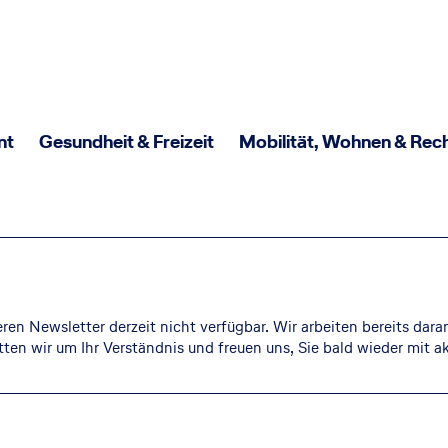
Suche
nt
Gesundheit & Freizeit
Mobilität, Wohnen & Rec
Hinterbliebenenabsicherung
Kapitalanlage
Reise
Haftpflichtversicherung
Risikolebensversicherung
Investmentstrategien
RundumSorglos-Reiseschutz
Privat-Haftpflicht
Sterbegeldversicherung
Online-Vermögensverwaltung
Reiserücktrittsversicherung
Tierhalterhaftpflicht
Investment- und Anlageberatung
Auslandsreisekrankenversicherung
Jagdhaftpflicht
Unfall
eren Newsletter derzeit nicht verfügbar. Wir arbeiten bereits dar
Immobilien als Kapitalanlage
Bauherrenhaftpflicht
tten wir um Ihr Verständnis und freuen uns, Sie bald wieder mit a
Haftpflichtversicherung
Unfallversicherung
Immobilienbewertung
Gewässerschadenhaftpflicht
Privat-Haftpflicht
Tages- und Festgeld
Haus- und Grundbesitzerhaftpflicht
Tierhalterhaftpflicht
Online-Depot
Recht
Jagdhaftpflicht
Kreditkarte