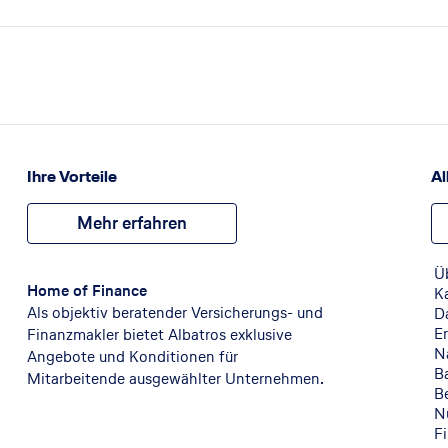
Rechtsschutzversicherung
Girokonto
Unfall
Unfallversicherung
Ihre Vorteile
Al
Mehr erfahren
Ü
Home of Finance
Ka
Als objektiv beratender Versicherungs- und
D
E
Finanzmakler bietet Albatros exklusive
N
Angebote und Konditionen für
Ba
Mitarbeitende ausgewählter Unternehmen.
B
N
F