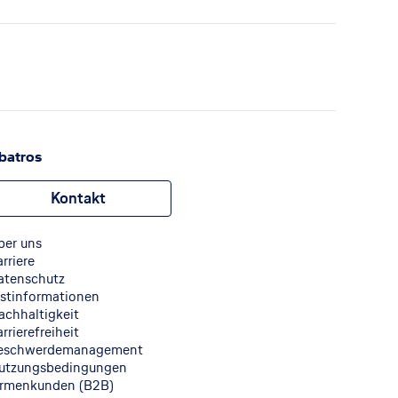
batros
Kontakt
ber uns
rriere
atenschutz
rstinformationen
achhaltigkeit
rrierefreiheit
eschwerdemanagement
utzungsbedingungen
irmenkunden (B2B)